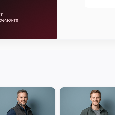
ут
 ремонте