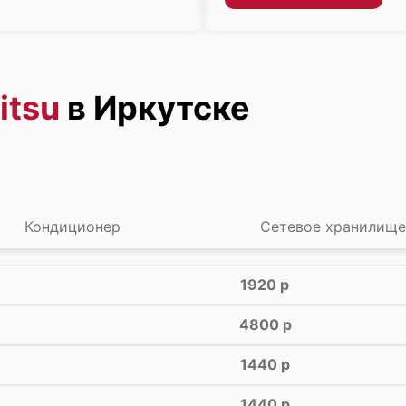
itsu
в Иркутске
Кондиционер
Сетевое хранилищ
1920 р
4800 р
1440 р
1440 р