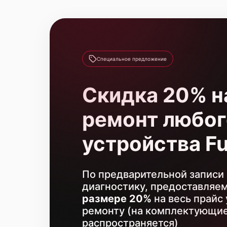
Установка/Настройка RAID-
массива, SCSI контроллера
Восстановление загрузчика
BIOS
Специальное предложение
Скидка 20% н
ремонт любог
устройства Fu
По предварительной записи 
диагностику, предоставляе
размере 20%
на весь прайс 
ремонту (на комплектующие
распространяется)