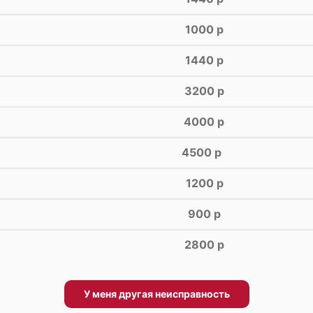
1000 р
1440 р
3200 р
4000 р
4500 р
1200 р
900 р
2800 р
960 р
У меня другая неисправность
2560 р