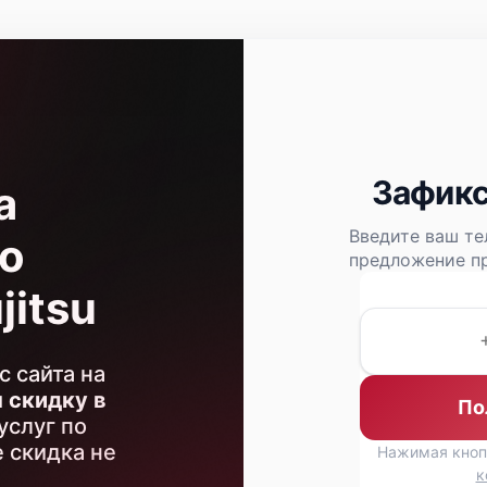
1440 р
1920 р
Зафикс
а
Введите ваш те
о
предложение пр
jitsu
с сайта на
м
скидку в
По
услуг по
 скидка не
Нажимая кноп
к